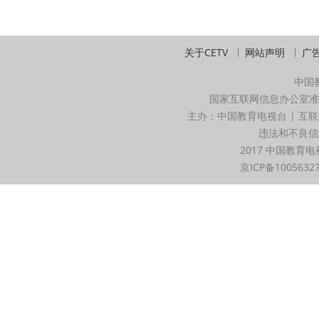
关于CETV
网站声明
广
中国
国家互联网信息办公室准
主办：中国教育电视台 | 互联
违法和不良信息举
2017 中国教育电
京ICP备1005632