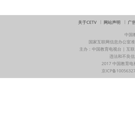
关于CETV
网站声明
广
中国
国家互联网信息办公室准
主办：中国教育电视台 | 互联
违法和不良信息举
2017 中国教育电
京ICP备1005632