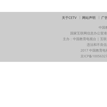
关于CETV
网站声明
广
中国
国家互联网信息办公室准
主办：中国教育电视台 | 互联
违法和不良信息举
2017 中国教育电
京ICP备1005632