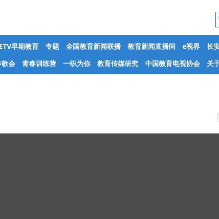
CETV早期教育
专题
全国教育新闻联播
教育新闻直播间
e视界
长
春歌会
青春训练营
一职为你
教育传媒研究
中国教育电视协会
关于