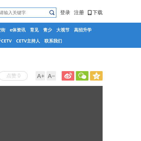
登录
注册
下载
安街
e体资讯
育见
青少
大视节
高招升学
CETV
CETV主持人
联系我们
点赞 0