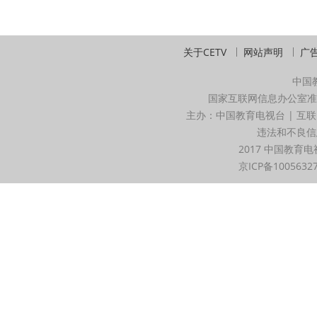
关于CETV
网站声明
广
中国
国家互联网信息办公室准
主办：中国教育电视台 | 互联
违法和不良信息举
2017 中国教育电
京ICP备1005632