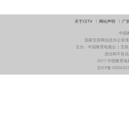
关于CETV
网站声明
广
中国
国家互联网信息办公室准
主办：中国教育电视台 | 互联
违法和不良信息举
2017 中国教育电
京ICP备1005632