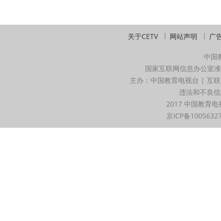
关于CETV
网站声明
广
中国
国家互联网信息办公室准
主办：中国教育电视台 | 互联
违法和不良信息举
2017 中国教育电
京ICP备1005632