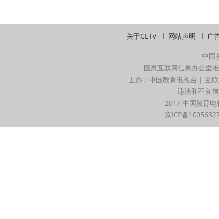
关于CETV
网站声明
广
中国
国家互联网信息办公室准
主办：中国教育电视台 | 互联
违法和不良信息举
2017 中国教育电
京ICP备1005632