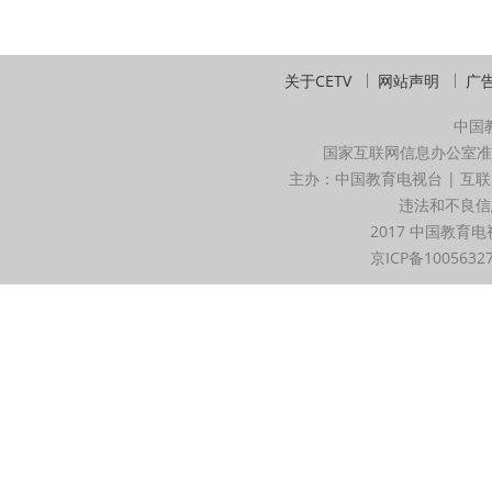
关于CETV
网站声明
广
中国
国家互联网信息办公室准
主办：中国教育电视台 | 互联
违法和不良信息举
2017 中国教育电
京ICP备1005632