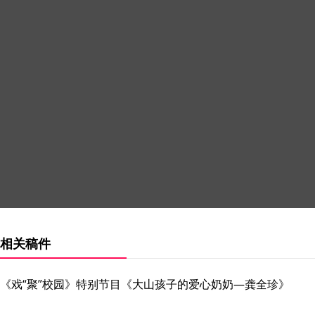
相关稿件
《戏“聚”校园》特别节目《大山孩子的爱心奶奶—龚全珍》