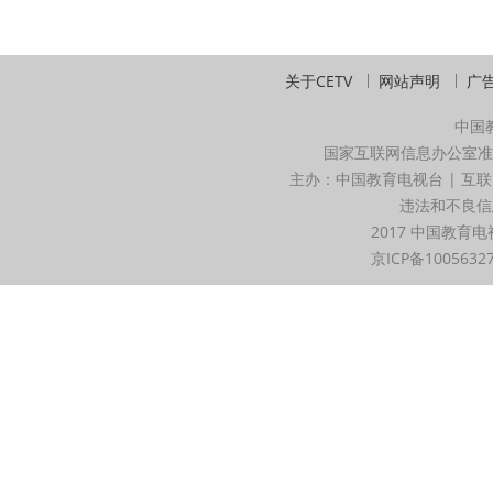
关于CETV
网站声明
广
中国
国家互联网信息办公室准
主办：中国教育电视台 | 互联
违法和不良信息举
2017 中国教育电
京ICP备1005632