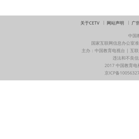
关于CETV
网站声明
广
中国
国家互联网信息办公室准
主办：中国教育电视台 | 互联
违法和不良信息举
2017 中国教育电
京ICP备1005632