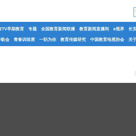
CETV早期教育
专题
全国教育新闻联播
教育新闻直播间
e视界
长
春歌会
青春训练营
一职为你
教育传媒研究
中国教育电视协会
关于