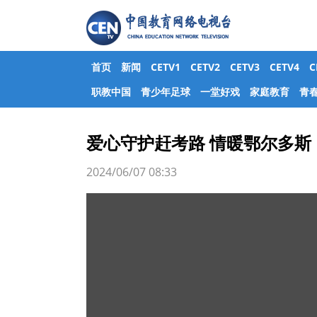
首页
新闻
CETV1
CETV2
CETV3
CETV4
职教中国
青少年足球
一堂好戏
家庭教育
青
爱心守护赶考路 情暖鄂尔多斯
2024/06/07 08:33