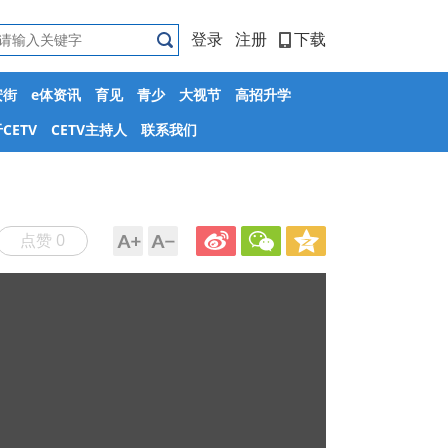
登录
注册
下载
安街
e体资讯
育见
青少
大视节
高招升学
CETV
CETV主持人
联系我们
点赞 0