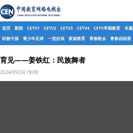
首页
新闻
CETV1
CETV2
CETV3
CETV4
CETV早期教育
专题
职教中国
青少年足球
一堂好戏
家庭教育
青春歌会
青春训练营
育见——姜铁红：民族舞者
2024/05/24 19:09