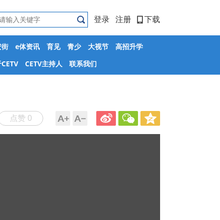
登录
注册
下载
安街
e体资讯
育见
青少
大视节
高招升学
CETV
CETV主持人
联系我们
点赞 0