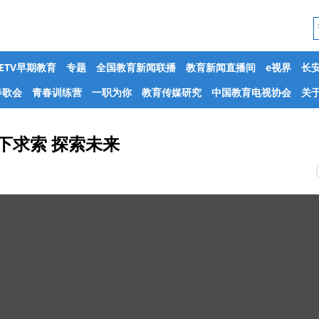
CETV早期教育
专题
全国教育新闻联播
教育新闻直播间
e视界
长
春歌会
青春训练营
一职为你
教育传媒研究
中国教育电视协会
关于
下求索 探索未来