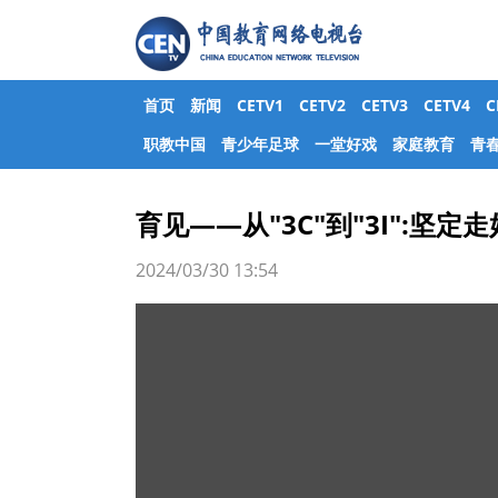
首页
新闻
CETV1
CETV2
CETV3
CETV4
职教中国
青少年足球
一堂好戏
家庭教育
青
育见——从"3C"到"3I":坚
2024/03/30 13:54