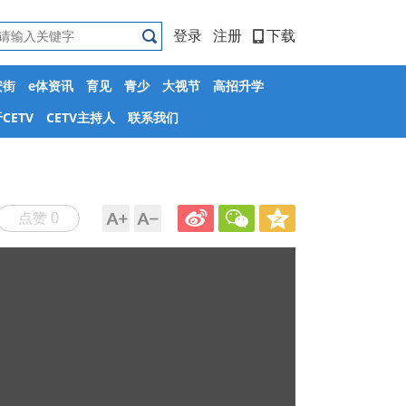
登录
注册
下载
安街
e体资讯
育见
青少
大视节
高招升学
CETV
CETV主持人
联系我们
点赞 0