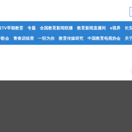
CETV早期教育
专题
全国教育新闻联播
教育新闻直播间
e视界
长
春歌会
青春训练营
一职为你
教育传媒研究
中国教育电视协会
关于