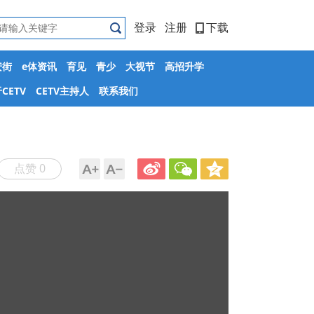
登录
注册
下载
安街
e体资讯
育见
青少
大视节
高招升学
CETV
CETV主持人
联系我们
点赞 0