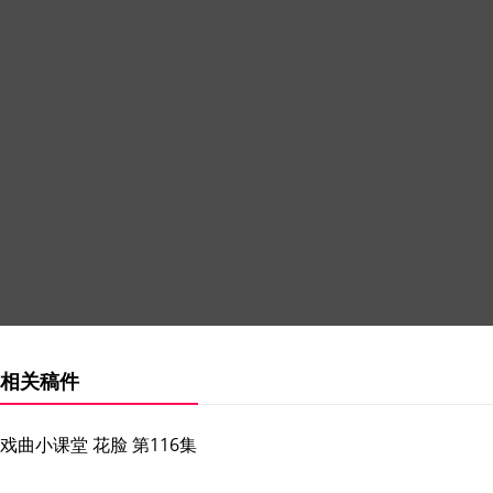
相关稿件
戏曲小课堂 花脸 第116集