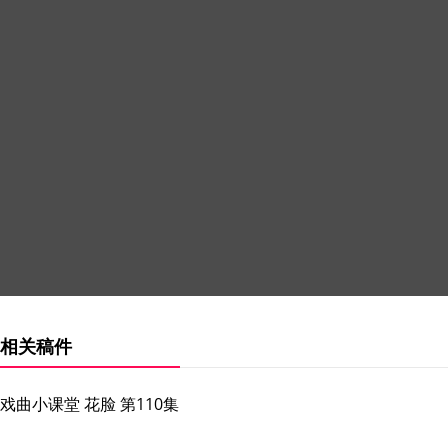
相关稿件
戏曲小课堂 花脸 第110集