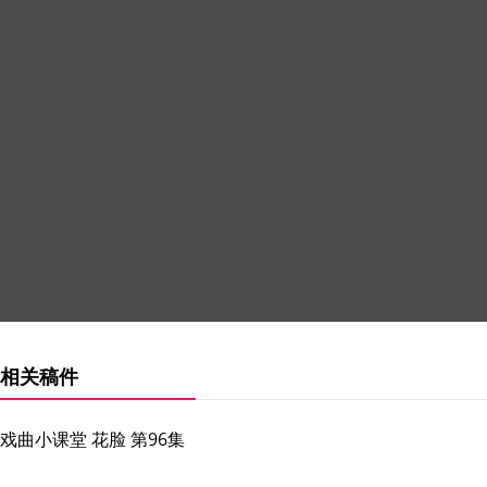
相关稿件
戏曲小课堂 花脸 第96集