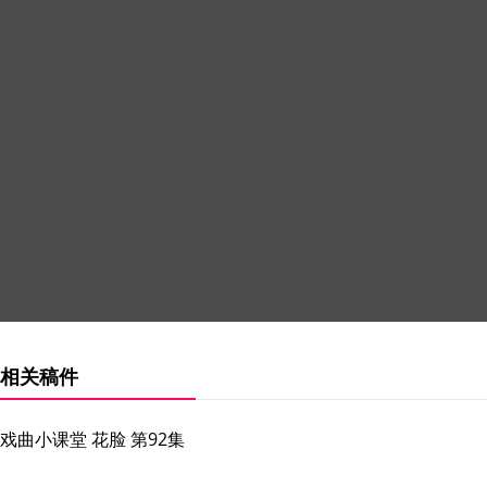
相关稿件
戏曲小课堂 花脸 第92集