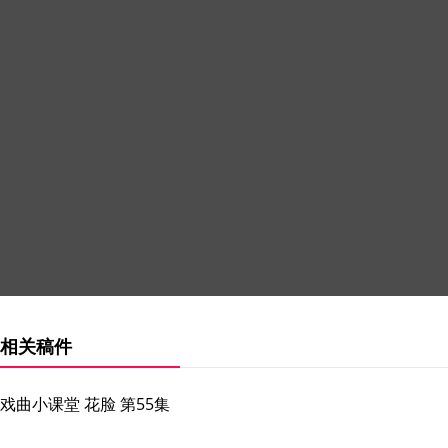
相关稿件
戏曲小课堂 花脸 第55集