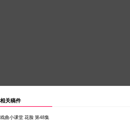
相关稿件
戏曲小课堂 花脸 第48集