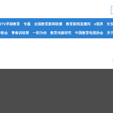
CETV早期教育
专题
全国教育新闻联播
教育新闻直播间
e视界
长
春歌会
青春训练营
一职为你
教育传媒研究
中国教育电视协会
关于