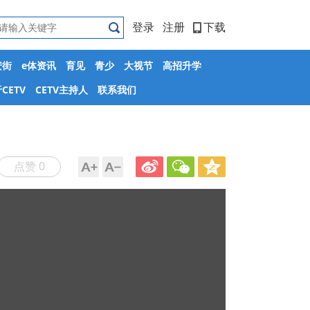
登录
注册
下载
安街
e体资讯
育见
青少
大视节
高招升学
CETV
CETV主持人
联系我们
点赞 0