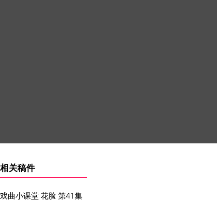
相关稿件
戏曲小课堂 花脸 第41集