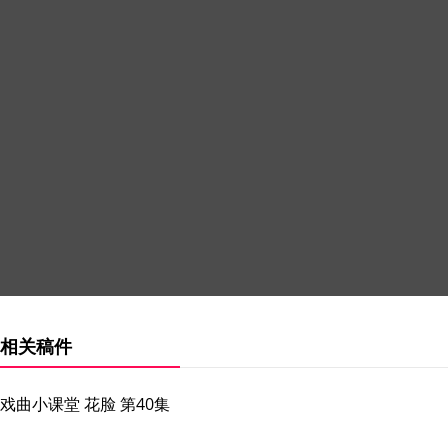
相关稿件
戏曲小课堂 花脸 第40集