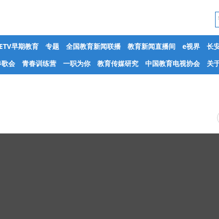
CETV早期教育
专题
全国教育新闻联播
教育新闻直播间
e视界
长
春歌会
青春训练营
一职为你
教育传媒研究
中国教育电视协会
关于