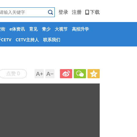
登录
注册
下载
安街
e体资讯
育见
青少
大视节
高招升学
CETV
CETV主持人
联系我们
点赞 0