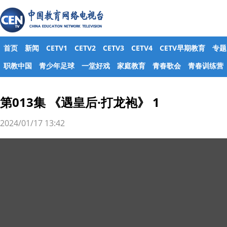
首页
新闻
CETV1
CETV2
CETV3
CETV4
CETV早期教育
专题
职教中国
青少年足球
一堂好戏
家庭教育
青春歌会
青春训练营
第013集 《遇皇后·打龙袍》 1
2024/01/17 13:42