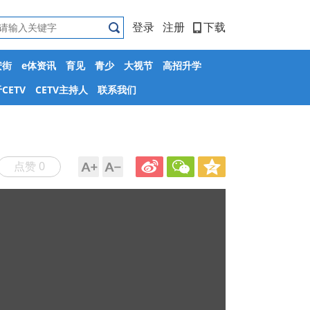
登录
注册
下载
安街
e体资讯
育见
青少
大视节
高招升学
CETV
CETV主持人
联系我们
点赞 0