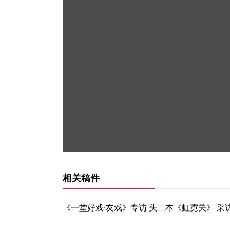
相关稿件
《一堂好戏·友戏》专访 头二本《虹霓关》 采访