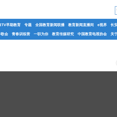
CETV早期教育
专题
全国教育新闻联播
教育新闻直播间
e视界
长
春歌会
青春训练营
一职为你
教育传媒研究
中国教育电视协会
关于