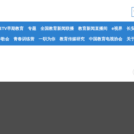
CETV早期教育
专题
全国教育新闻联播
教育新闻直播间
e视界
长
春歌会
青春训练营
一职为你
教育传媒研究
中国教育电视协会
关于