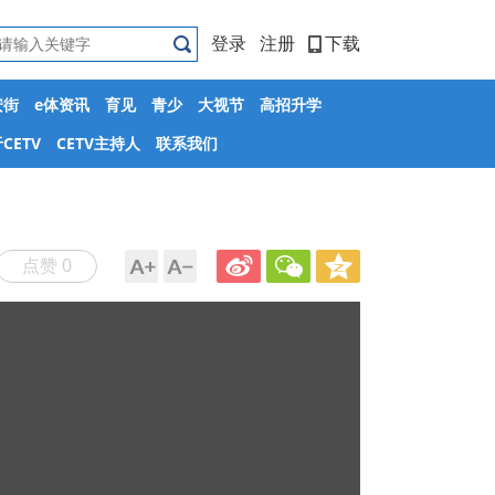
登录
注册
下载
安街
e体资讯
育见
青少
大视节
高招升学
CETV
CETV主持人
联系我们
点赞 0