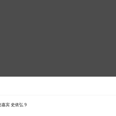
嘉宾 史依弘 9