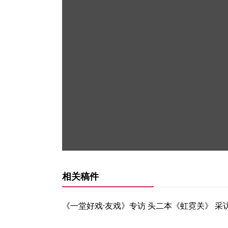
相关稿件
《一堂好戏·友戏》专访 头二本《虹霓关》 采访