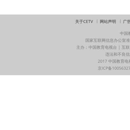
关于CETV
网站声明
广
中国
国家互联网信息办公室准
主办：中国教育电视台 | 互联
违法和不良信息举
2017 中国教育电
京ICP备1005632