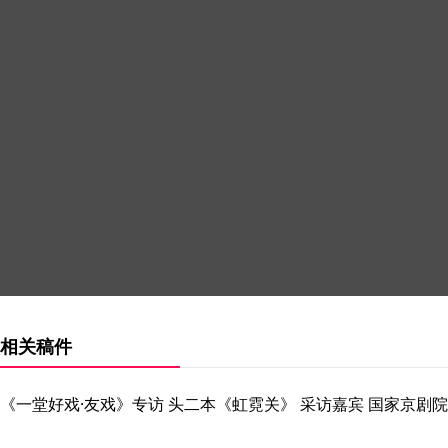
相关稿件
《一堂好戏·友戏》专访 头二本《虹霓关》 采访嘉宾 国家京剧院