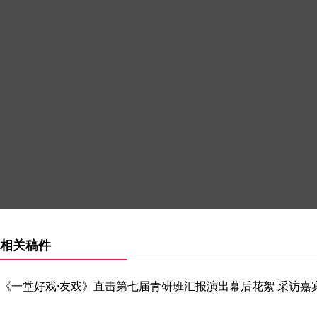
相关稿件
《一堂好戏·友戏》直击第七届青研班汇报演出幕后花絮 采访嘉宾