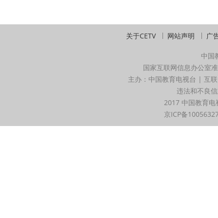
关于CETV
网站声明
广
中国
国家互联网信息办公室准
主办：中国教育电视台 | 互联
违法和不良信息举
2017 中国教育电
京ICP备1005632