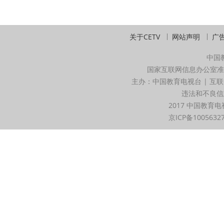
关于CETV
网站声明
广
中国
国家互联网信息办公室准
主办：中国教育电视台 | 互联
违法和不良信息举
2017 中国教育电
京ICP备1005632