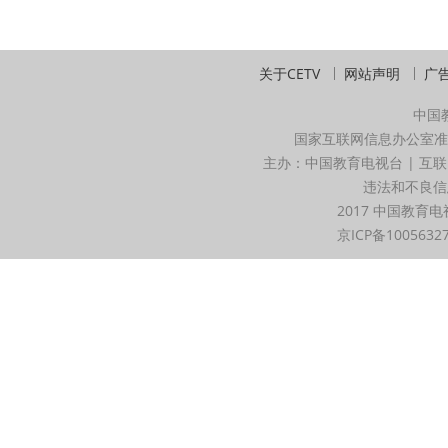
关于CETV
网站声明
广
中国
国家互联网信息办公室准
主办：中国教育电视台 | 互联
违法和不良信息举
2017 中国教育电
京ICP备1005632