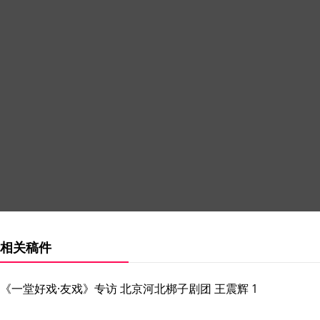
相关稿件
《一堂好戏·友戏》专访 北京河北梆子剧团 王震辉 1