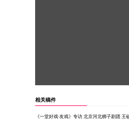
相关稿件
《一堂好戏·友戏》专访 北京河北梆子剧团 王硕