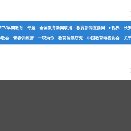
CETV早期教育
专题
全国教育新闻联播
教育新闻直播间
e视界
长
春歌会
青春训练营
一职为你
教育传媒研究
中国教育电视协会
关于