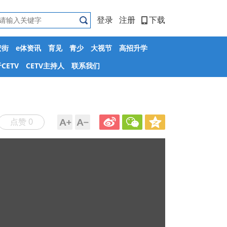
登录
注册
下载
安街
e体资讯
育见
青少
大视节
高招升学
CETV
CETV主持人
联系我们
点赞 0