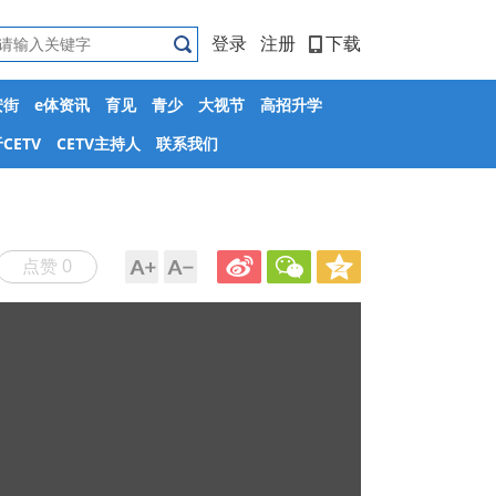
登录
注册
下载
安街
e体资讯
育见
青少
大视节
高招升学
CETV
CETV主持人
联系我们
点赞 0