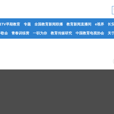
CETV早期教育
专题
全国教育新闻联播
教育新闻直播间
e视界
长
春歌会
青春训练营
一职为你
教育传媒研究
中国教育电视协会
关于