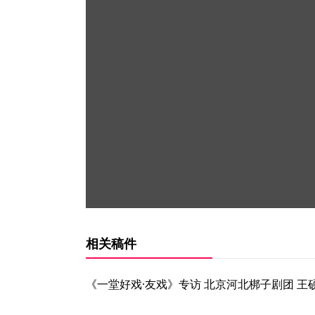
相关稿件
《一堂好戏·友戏》专访 北京河北梆子剧团 王硕