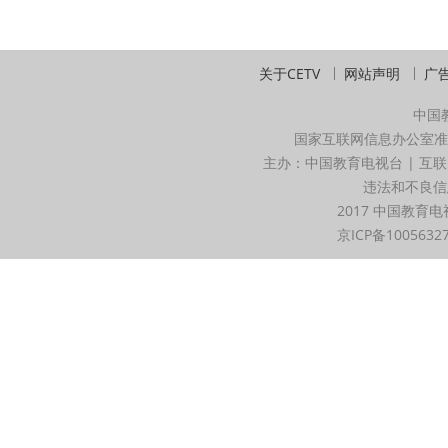
关于CETV
网站声明
广
中国
国家互联网信息办公室准
主办：中国教育电视台 | 互联
违法和不良信息举
2017 中国教育电
京ICP备1005632