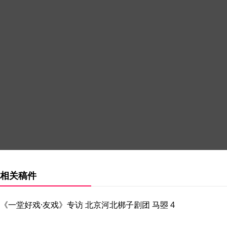
相关稿件
《一堂好戏·友戏》专访 北京河北梆子剧团 马曌 4