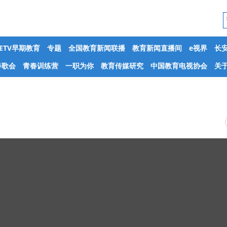
CETV早期教育
专题
全国教育新闻联播
教育新闻直播间
e视界
长
春歌会
青春训练营
一职为你
教育传媒研究
中国教育电视协会
关于