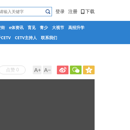
登录
注册
下载
安街
e体资讯
育见
青少
大视节
高招升学
CETV
CETV主持人
联系我们
点赞 0