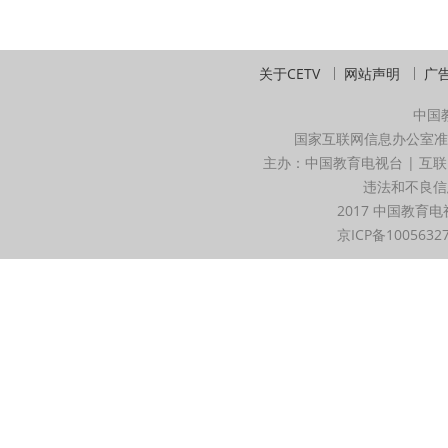
关于CETV
网站声明
广
中国
国家互联网信息办公室准
主办：中国教育电视台 | 互联
违法和不良信息举
2017 中国教育电
京ICP备1005632