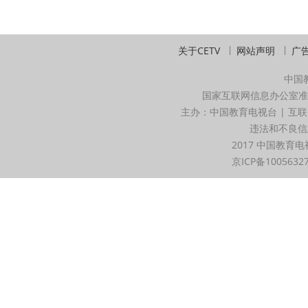
关于CETV
网站声明
广
中国
国家互联网信息办公室准
主办：中国教育电视台 | 互联
违法和不良信息举
2017 中国教育电
京ICP备1005632