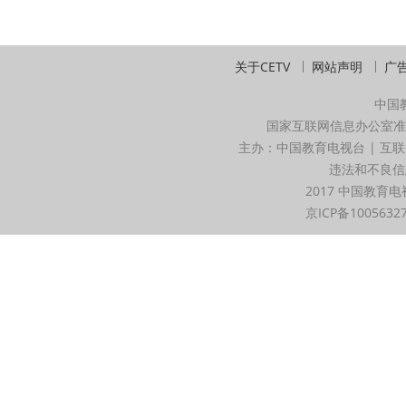
关于CETV
网站声明
广
中国
国家互联网信息办公室准
主办：中国教育电视台 | 互联
违法和不良信息举
2017 中国教育电
京ICP备1005632