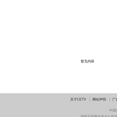
暂无内容
直播已结束
关于CETV
网站声明
广
中国
国家互联网信息办公室