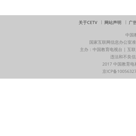
关于CETV
网站声明
广
中国
国家互联网信息办公室准
主办：中国教育电视台 | 互联
违法和不良信息举
2017 中国教育电
京ICP备1005632