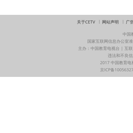
关于CETV
网站声明
广
中国
国家互联网信息办公室准
主办：中国教育电视台 | 互联
违法和不良信息举
2017 中国教育电
京ICP备1005632