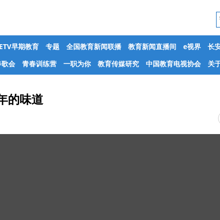
CETV早期教育
专题
全国教育新闻联播
教育新闻直播间
e视界
长
春歌会
青春训练营
一职为你
教育传媒研究
中国教育电视协会
关于
童年的味道