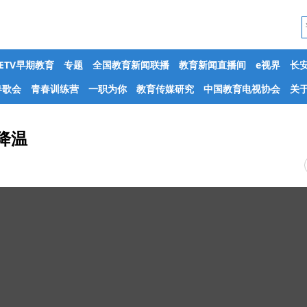
CETV早期教育
专题
全国教育新闻联播
教育新闻直播间
e视界
长
春歌会
青春训练营
一职为你
教育传媒研究
中国教育电视协会
关于
降温