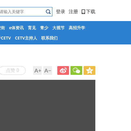
登录
注册
下载
安街
e体资讯
育见
青少
大视节
高招升学
CETV
CETV主持人
联系我们
点赞 0