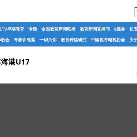
CETV早期教育
专题
全国教育新闻联播
教育新闻直播间
e视界
长
春歌会
青春训练营
一职为你
教育传媒研究
中国教育电视协会
关于
海港U17