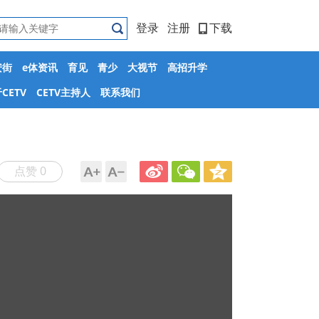
登录
注册
下载
安街
e体资讯
育见
青少
大视节
高招升学
CETV
CETV主持人
联系我们
点赞 0