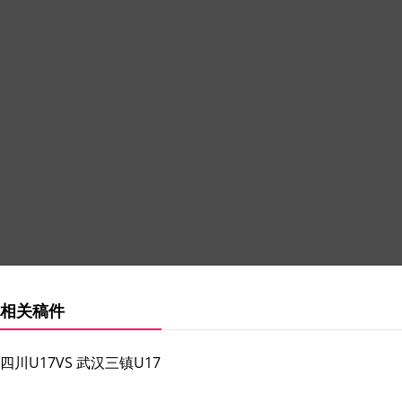
相关稿件
四川U17VS 武汉三镇U17