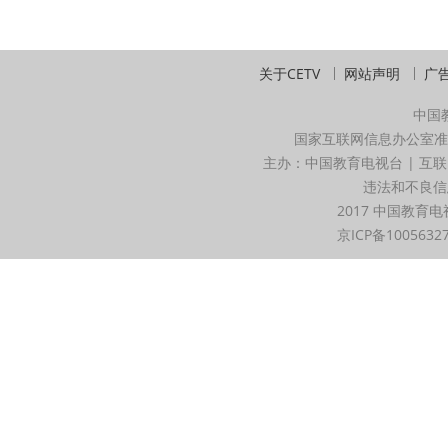
关于CETV
网站声明
广
中国
国家互联网信息办公室准
主办：中国教育电视台 | 互联
违法和不良信息举
2017 中国教育电
京ICP备1005632