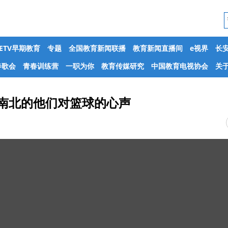
CETV早期教育
专题
全国教育新闻联播
教育新闻直播间
e视界
长
春歌会
青春训练营
一职为你
教育传媒研究
中国教育电视协会
关于
西南北的他们对篮球的心声