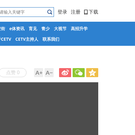
登录
注册
下载
安街
e体资讯
育见
青少
大视节
高招升学
CETV
CETV主持人
联系我们
点赞 0