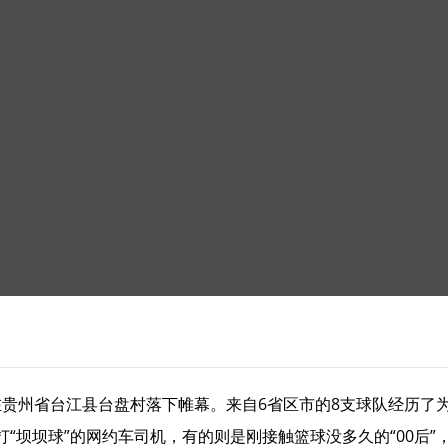
）在贵州省台江县台盘村落下帷幕。来自6省区市的8支球队经历了
“坝坝球”的网约车司机，有的则是刚接触篮球没多久的“00后