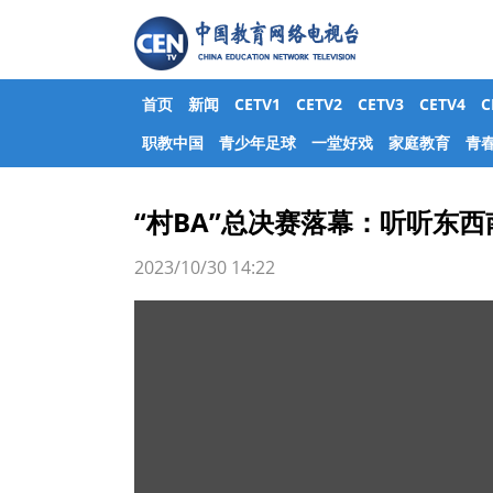
首页
新闻
CETV1
CETV2
CETV3
CETV4
职教中国
青少年足球
一堂好戏
家庭教育
青
“村BA”总决赛落幕：听听东
2023/10/30 14:22