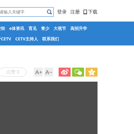
登录
注册
下载
安街
e体资讯
育见
青少
大视节
高招升学
CETV
CETV主持人
联系我们
点赞 0