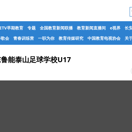
CETV早期教育
专题
全国教育新闻联播
教育新闻直播间
e视界
长
春歌会
青春训练营
一职为你
教育传媒研究
中国教育电视协会
关于
东鲁能泰山足球学校U17