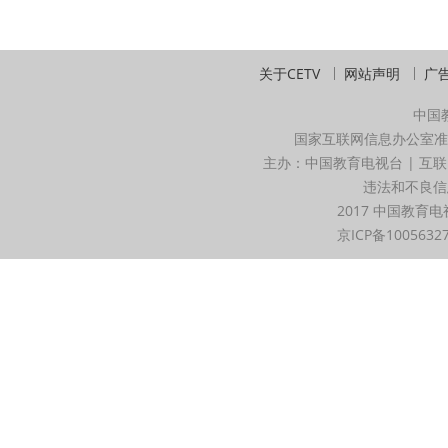
关于CETV
网站声明
广
中国
国家互联网信息办公室准
主办：中国教育电视台 | 互联
违法和不良信息举
2017 中国教育电
京ICP备1005632